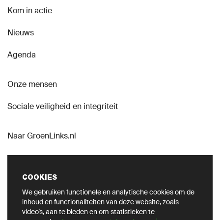
Kom in actie
Nieuws
MIJN GROENLINKS
Agenda
Onze mensen
Sociale veiligheid en integriteit
Naar GroenLinks.nl
COOKIES
We gebruiken functionele en analytische cookies om de
VOLG ONS OP SOCIAL
inhoud en functionaliteiten van deze website, zoals
video’s, aan te bieden en om statistieken te